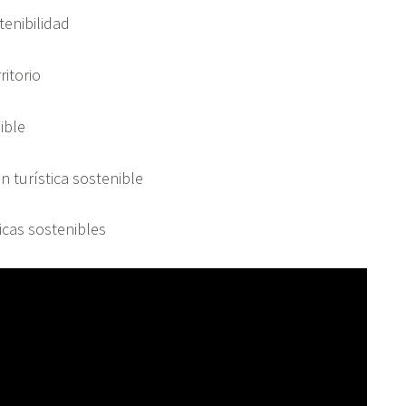
tenibilidad
ritorio
nible
ón turística sostenible
ticas sostenibles