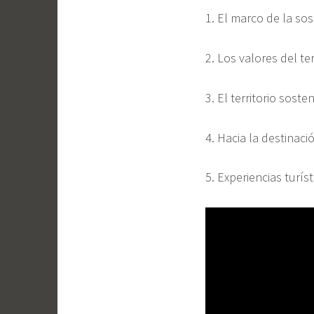
1. El marco de la sos
2. Los valores del ter
3. El territorio soste
4. Hacia la destinaci
5. Experiencias turís