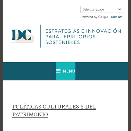
Saltar
al
contenido
Powered by
Translate
Web de Diagnosis Cultural
Diagnosis
MENÚ
Cultural
POLÍTICAS CULTURALES Y DEL
PATRIMONIO