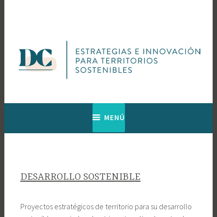
Saltar
al
contenido
Web de Diagnosis Cultural
Diagnosis
MENÚ
Cultural
DESARROLLO SOSTENIBLE
Proyectos estratégicos de territorio para su desarrollo