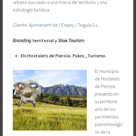
urbana asociado a una marca de territorio y una
estrategia turística.
Cliente:
Ajuntament de l’Estany
/ Tegula S.L.
Branding
territorial y
Slow Tourism
:
Els Hostalets de Pierola. Paleo_Turismo.
El municipio
de Hostalets
de Pierola
presenta en
su territorio
uno de los
yacimientos
paleontológic
os de la