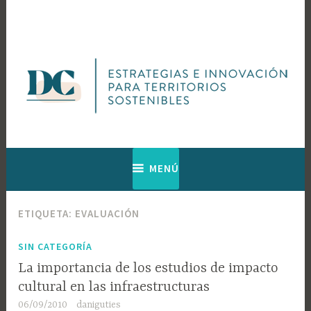
Saltar
al
contenido
Web de Diagnosis Cultural
Diagnosis
MENÚ
Cultural
ETIQUETA:
EVALUACIÓN
SIN CATEGORÍA
La importancia de los estudios de impacto
cultural en las infraestructuras
06/09/2010
daniguties