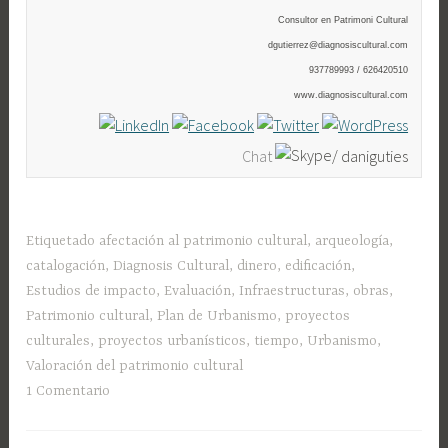
Consultor en Patrimoni Cultural
dgutierrez@diagnosiscultural.com
937789993 / 626420510
www.diagnosiscultural.com
Chat
daniguties
Etiquetado
afectación al patrimonio cultural
,
arqueología
,
catalogación
,
Diagnosis Cultural
,
dinero
,
edificación
,
Estudios de impacto
,
Evaluación
,
Infraestructuras
,
obras
,
Patrimonio cultural
,
Plan de Urbanismo
,
proyectos
culturales
,
proyectos urbanísticos
,
tiempo
,
Urbanismo
,
Valoración del patrimonio cultural
1 Comentario