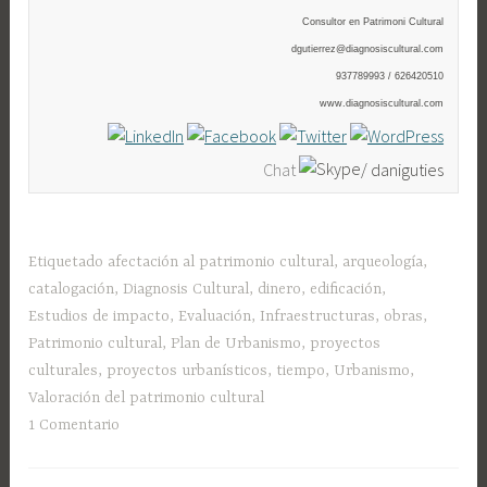
Consultor en Patrimoni Cultural
dgutierrez@diagnosiscultural.com
937789993 / 626420510
www.diagnosiscultural.com
Chat
daniguties
Etiquetado
afectación al patrimonio cultural
,
arqueología
,
catalogación
,
Diagnosis Cultural
,
dinero
,
edificación
,
Estudios de impacto
,
Evaluación
,
Infraestructuras
,
obras
,
Patrimonio cultural
,
Plan de Urbanismo
,
proyectos
culturales
,
proyectos urbanísticos
,
tiempo
,
Urbanismo
,
Valoración del patrimonio cultural
1 Comentario