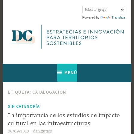
Saltar
al
contenido
Powered by
Translate
Web de Diagnosis Cultural
Diagnosis
MENÚ
Cultural
ETIQUETA:
CATALOGACIÓN
SIN CATEGORÍA
La importancia de los estudios de impacto
cultural en las infraestructuras
06/09/2010
daniguties