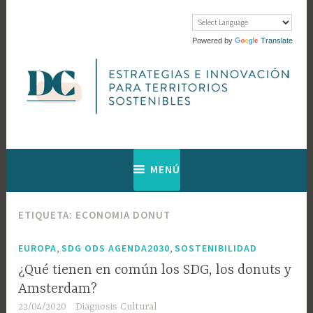
Saltar
al
contenido
Powered by
Translate
Web de Diagnosis Cultural
Diagnosis
MENÚ
Cultural
ETIQUETA:
ECONOMIA DONUT
,
,
EUROPA
SDG ODS AGENDA2030
SOSTENIBILIDAD
¿Qué tienen en común los SDG, los donuts y
Amsterdam?
22/04/2020
Diagnosis Cultural