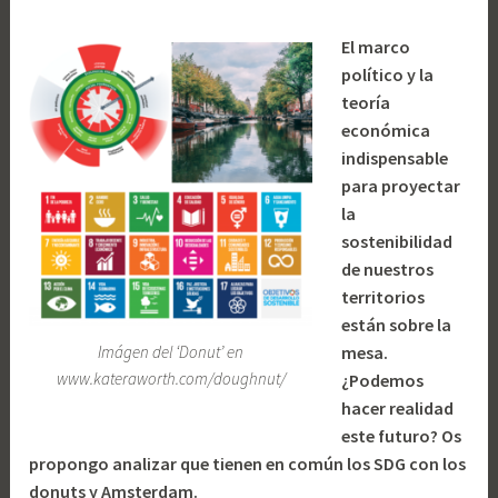
El marco
político y la
teoría
económica
indispensable
para proyectar
la
sostenibilidad
de nuestros
territorios
están sobre la
Imágen del ‘Donut’ en
mesa.
www.kateraworth.com/doughnut/
¿Podemos
hacer realidad
este futuro? Os
propongo analizar que tienen en común los SDG con los
donuts y Amsterdam.