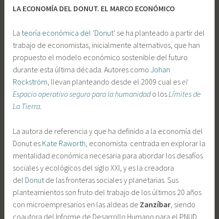
LA ECONOMÍA DEL DONUT. EL MARCO ECONÓMICO
La
teoría económica del ‘Donut’
se ha planteado a partir del
trabajo de economistas, inicialmente alternativos, que han
propuesto el modelo económico sostenible del futuro
durante esta última década. Autores como
Johan
Rockström
, llevan planteando desde el 2009 cual es
el
Espacio operativo seguro para la humanidad
o los
Límites de
La Tierra
.
La autora de referencia y que ha definido a la economía del
Donut es
Kate Raworth,
economista centrada en explorar la
mentalidad económica necesaria para abordar los desafíos
sociales y ecológicos del siglo XXI, y es la creadora
del
Donut
de las fronteras sociales y planetarias. Sus
planteamientos son fruto del trabajo de los últimos 20 años
con microempresarios en las aldeas de
Zanzíbar
, siendo
coautora del Informe de Desarrollo Humano para el PNUD