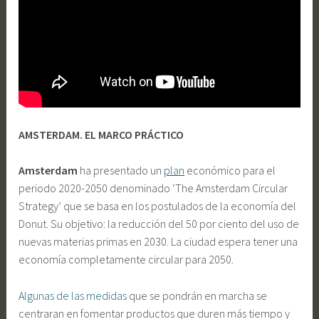
AMSTERDAM. EL MARCO PRÁCTICO
Amsterdam
ha presentado un
plan
económico para el
periodo 2020-2050 denominado ‘The Amsterdam Circular
Strategy’ que se basa en los postulados de la economía del
Donut. Su objetivo: la reducción del 50 por ciento del uso de
nuevas materias primas en 2030. La ciudad espera tener una
economía completamente circular para 2050.
Algunas de las medidas
que se pondrán en marcha se
centraran en fomentar productos que duren más tiempo y