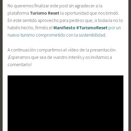
No queremos finalizar este post sin agradecer a la
plataforma
Turismo Reset
la oportunidad que nos brindó.
En este sentido aprovecho para pediros que, si todavía no lo
habéis hecho, firméis el
Manifiesto #TurismoReset
por un
nuevo turismo comprometido con la sostenibilidad.
A continuación compartimos el vídeo de la presentación.
¡Esperamos que sea de vuestro interés y os invitamos a
comentarlo!