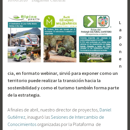
16/06/2020
Diagnosis Cultural
L
a
p
o
n
e
n
cia, en formato webinar, sirvió para exponer
como un
territorio puede realizar la transición hacia la
sostenibilidad y como el turismo también forma parte
de la estrategia.
A finales de abril, nuestro director de proyectos,
Daniel
Gutiérrez
, inauguró las
Sesiones de Intercambio de
Conocimientos
organizadas por la Plataforma de