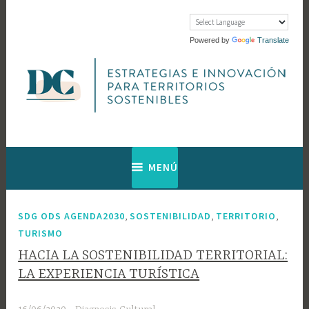
Saltar
al
contenido
Powered by
Translate
Web de Diagnosis Cultural
Diagnosis
MENÚ
Cultural
,
,
,
SDG ODS AGENDA2030
SOSTENIBILIDAD
TERRITORIO
TURISMO
HACIA LA SOSTENIBILIDAD TERRITORIAL:
LA EXPERIENCIA TURÍSTICA