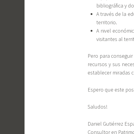
bibliográfica y d
A través de la e
territorio.
A nivel económic
visitantes al terri
Pero para conseguir 
recursos y sus neces
establecer miradas c
Espero que este post
Saludos!
Daniel Gutiérrez Esp
Consultor en Patrimo