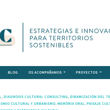
l
ltural
BLOG
OS ACOMPAÑAMOS
PROYECTOS
,
,
L
DIAGNOSIS CULTURAL CONSULTING
DINAMIZACIÓN DEL T
,
,
MONIO CULTURAL Y URBANISMO
MEMÒRIA ORAL
PAISAJE CU