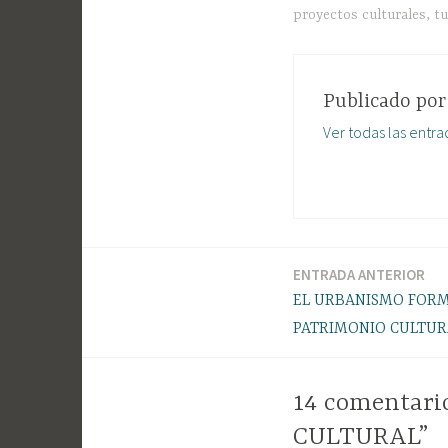
proyectos culturales
,
t
Publicado po
Ver todas las entra
ENTRADA ANTERIOR
Navegación
EL URBANISMO FORM
PATRIMONIO CULTUR
de
14 comentari
entradas
CULTURAL”