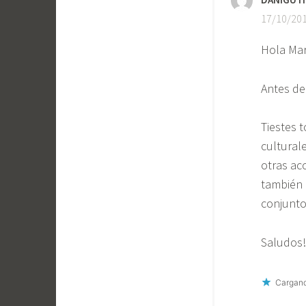
17/10/201
Hola Mar
Antes de
Tiestes 
cultural
otras ac
también 
conjunto
Saludos!
Cargand