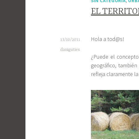
,
SIN CATEGORÍA
URB
EL TERRITO
Hola a tod@s!
13/10/2011
daniguties
¿Puede el concept
geográfico, también 
refleja claramente l