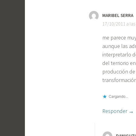
MARIBEL SERRA
17/10/2011 a las
me parece muy 
aunque las adm
interpretarlo 
del terriorio e
producción de 
transformación
Cargando...
Responder
DANIGUTI