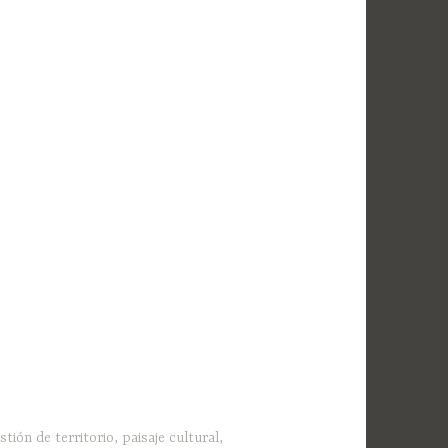
stión de territorio
,
paisaje cultural
,