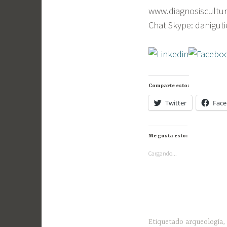
www.diagnosiscultu
Chat
Skype: daniguti
Comparte esto:
Twitter
Fac
Me gusta esto:
Cargando...
Etiquetado
arqueología
,