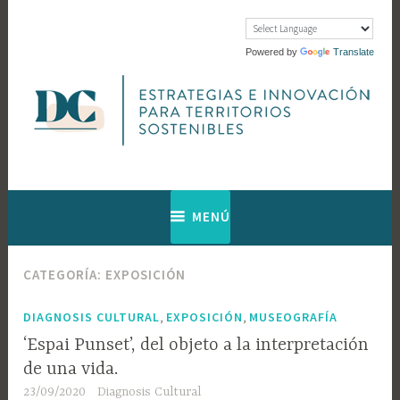
Saltar
al
contenido
Powered by
Translate
Web de Diagnosis Cultural
Diagnosis
MENÚ
Cultural
CATEGORÍA:
EXPOSICIÓN
,
,
DIAGNOSIS CULTURAL
EXPOSICIÓN
MUSEOGRAFÍA
‘Espai Punset’, del objeto a la interpretación
de una vida.
23/09/2020
Diagnosis Cultural