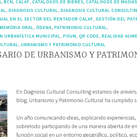
,
,
,
,
A
BCN
CALAF
CATÁLOGOS DE BIENES
CATÁLOGOS DE MASIA
,
,
IAL
DIAGNOSIS CULTURAL
DIAGNOSIS CULTURAL CONSULTI
,
NIAL EN EL SECTOR DEL RENTADOR CALAF
GESTIÓN DEL PAT
,
,
,
MEMÒRIA ORAL
ÒDENA
PATRIMONIO CULTURAL
,
,
,
N URBANÍSTICA MUNICIPAL
POUM
QR CODE
REALIDAD AUM
,
ULTURAL
URBANISMO Y PATRIMONIO CULTURAL
RSARIO DE URBANISMO Y PATRIMO
En Diagnosis Cultural Consulting estamos de anivers
blog, Urbanismo y Patrimonio Cultural ha cumplido su
Un año comunicando ideas, explicando experiencias
sobretodo participando de una manera abierta de ent
función social en un entorno geográfico, político, 