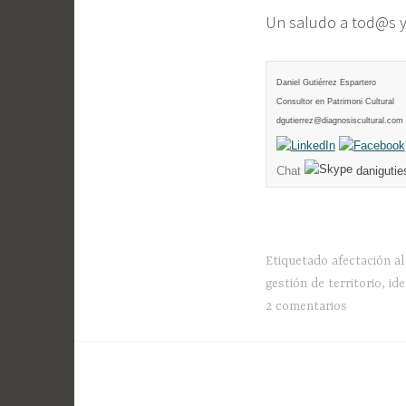
Un saludo a tod@s y
Daniel Gutiérrez Espartero
Consultor en Patrimoni Cultural
dgutierrez@diagnosiscultural.com
Chat
danigutie
Etiquetado
afectación al
gestión de territorio
,
id
2 comentarios