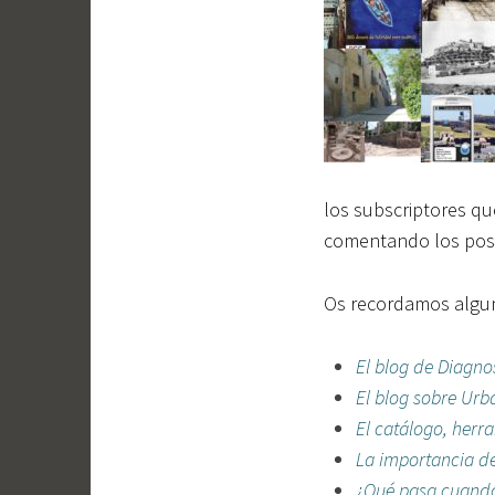
los subscriptores qu
comentando los posts
Os recordamos algun
El blog de Diagno
El blog sobre Urb
El catálogo, herr
La importancia de
¿Qué pasa cuando 