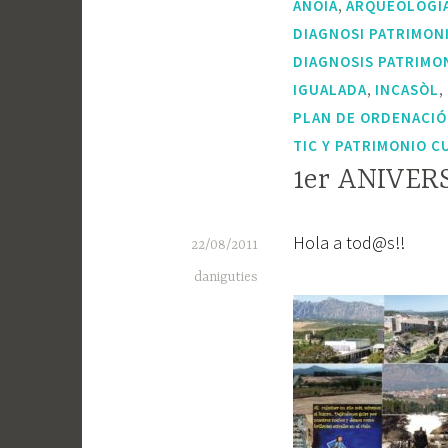
,
ANOIA
ARQUEOLOGI
DIAGNOSI PATRIMON
DIAGNOSIS PATRIMO
,
,
IGUALADA
INCASÒL
PLAN DE ORDENACIÓ
TIC Y PATRIMONIO C
1er ANIVE
Hola a tod@s!!
22/08/2011
daniguties