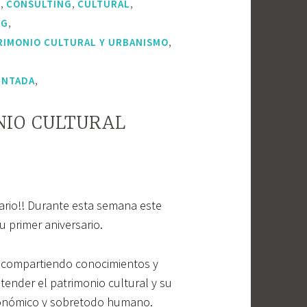
,
,
,
S
CONSULTING
CULTURAL
,
NG
,
RIMONIO CULTURAL Y URBANISMO
,
ENTADA
NIO CULTURAL
ario!! Durante esta semana este
 primer aniversario.
, compartiendo conocimientos y
ender el patrimonio cultural y su
económico y sobretodo humano.