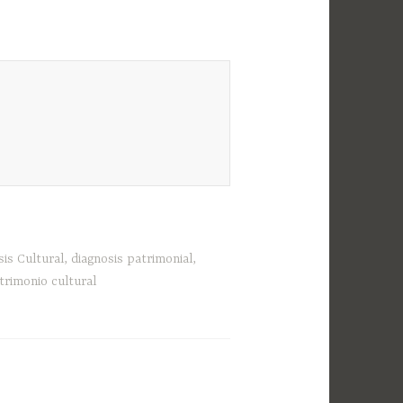
sis Cultural
,
diagnosis patrimonial
,
trimonio cultural