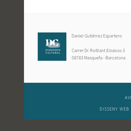
Daniel Gutiérrez Espartero
Carrer Dr. Rotllant 8 baixos 3
08783 Masquefa - Barcelona
AV
DISSENY WEB