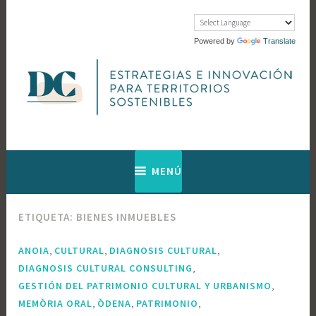
Saltar
al
contenido
Powered by
Translate
Web de Diagnosis Cultural
Diagnosis
MENÚ
Cultural
ETIQUETA:
BIENES INMUEBLES
,
,
,
ANOIA
CULTURAL
DIAGNOSIS CULTURAL
,
DIAGNOSIS CULTURAL CONSULTING
,
GESTIÓN DEL PATRIMONIO CULTURAL Y URBANISMO
,
,
,
MEMÒRIA ORAL
ÒDENA
PATRIMONIO