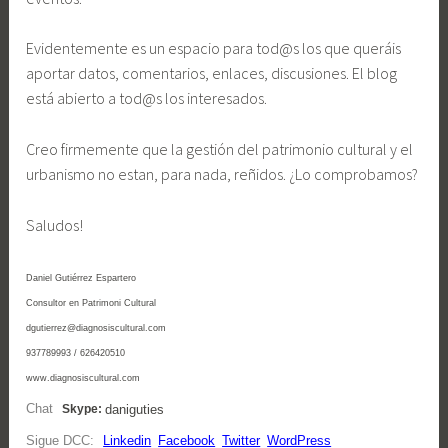
Evidentemente es un espacio para tod@s los que queráis
aportar datos, comentarios, enlaces, discusiones. El blog
está abierto a tod@s los interesados.
Creo firmemente que la gestión del patrimonio cultural y el
urbanismo no estan, para nada, reñidos. ¿Lo comprobamos?
Saludos!
Daniel Gutiérrez Espartero
Consultor en Patrimoni Cultural
dgutierrez@diagnosiscultural.com
937789993 / 626420510
www.diagnosiscultural.com
Chat
daniguties
Skype:
Sigue DCC:
Linkedin
Facebook
Twitter
WordPress