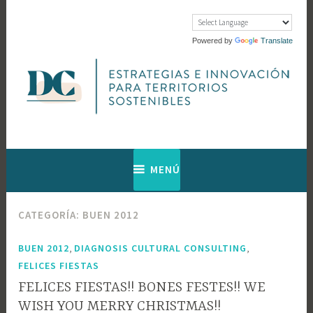
Saltar
al
contenido
Powered by
Translate
Web de Diagnosis Cultural
Diagnosis
MENÚ
Cultural
CATEGORÍA:
BUEN 2012
,
,
BUEN 2012
DIAGNOSIS CULTURAL CONSULTING
FELICES FIESTAS
FELICES FIESTAS!! BONES FESTES!! WE
WISH YOU MERRY CHRISTMAS!!